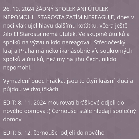
26. 10. 2024 ŽÁDNÝ SPOLEK ANI ÚTULEK
NEPOMOHL, STAROSTA ZATÍM NEREAGUJE, dnes v
noci vlak ujel hlavu dalšímu koťátku, včera ještě
žilo !!! Starosta nemá útulek. Ve skupině útulků a
spolků na výzvu nikdo nereagoval. Středočeský
kraj a Praha má několikanásobně víc soukromých
spolků a útulků, než my na jihu Čech, nikdo
nepomohl.
Vymazlení bude hračka, jsou to čtyři krásní kluci a
půjdou ve dvojičkách.
EDIT: 8. 11. 2024 mourovatí bráškové odjeli do
nového domova :) Černoušci stále hledají společný
domov.
EDIT: 5. 12. černoušci odjeli do nového