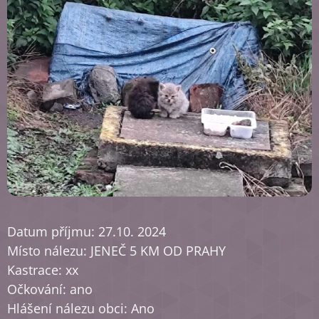
Datum příjmu: 27.10. 2024
Místo nálezu: JENEČ 5 KM OD PRAHY
Kastrace: xx
Očkování: ano
Hlášení nálezu obci: Ano