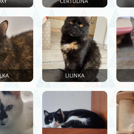
OXY
ČERŤULÍNA
OLKA
LILINKA