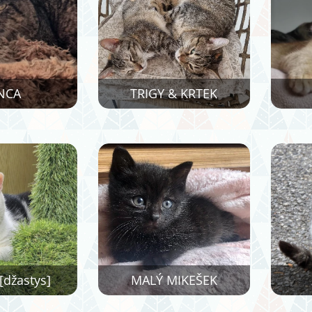
NCA
TRIGY & KRTEK
[džastys]
MALÝ MIKEŠEK