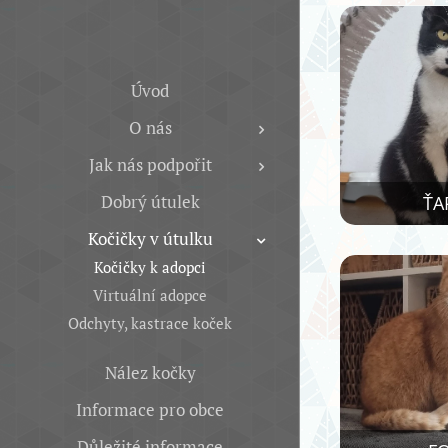
Úvod
O nás
Jak nás podpořit
Dobrý útulek
ŤA
Kočičky v útulku
Kočičky k adopci
Virtuální adopce
Odchyty, kastrace koček
Nález kočky
Informace pro obce
Důležité informace