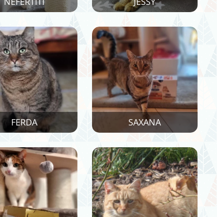
NEFERTITI
JESSY
FERDA
SAXANA