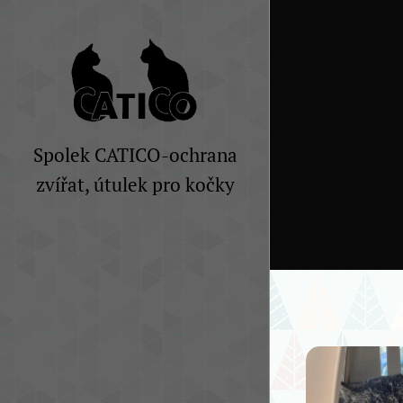
Spolek CATICO-ochrana
zvířat, útulek pro kočky