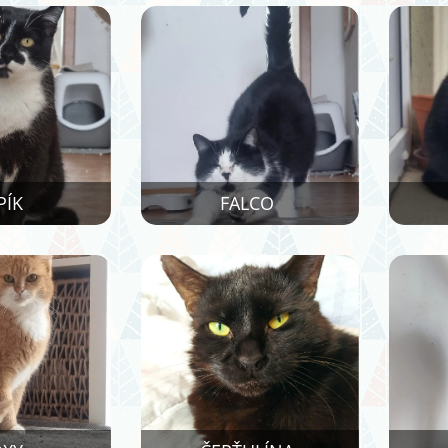
PÍK
FALCO