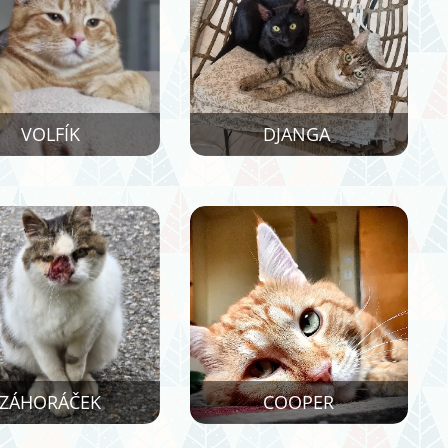
VOLFÍK
DJANGA
ZÁHORÁČEK
COOPER