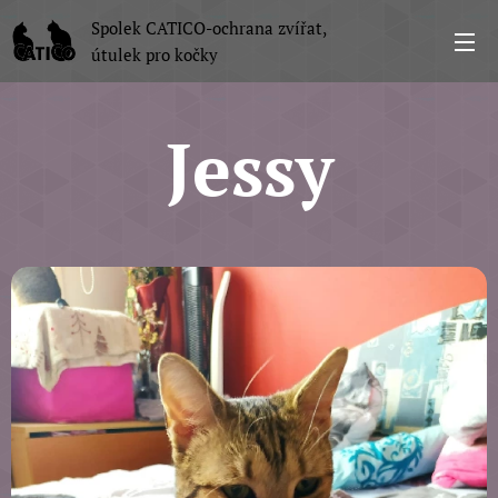
Spolek CATICO-ochrana zvířat,
útulek pro kočky
Jessy