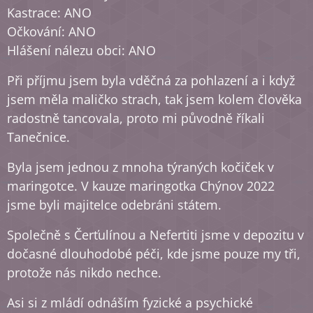
Kastrace: ANO
Očkování: ANO
Hlášení nálezu obci: ANO
Při příjmu jsem byla vděčná za pohlazení a i když
jsem měla maličko strach, tak jsem kolem člověka
radostně tancovala, proto mi původně říkali
Tanečnice.
Byla jsem jednou z mnoha týraných kočiček v
maringotce. V kauze maringotka Chýnov 2022
jsme byli majitelce odebráni státem.
Společně s Čerťulínou a Nefertiti jsme v depozitu v
dočasné dlouhodobé péči, kde jsme pouze my tři,
protože nás nikdo nechce.
Asi si z mládí odnáším fyzické a psychické