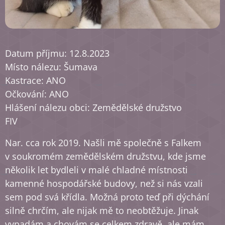
Datum příjmu: 12.8.2023
Místo nálezu: Šumava
Kastrace: ANO
Očkování: ANO
Hlášení nálezu obci: Zemědělské družstvo
FIV
Nar. cca rok 2019. Našli mě společně s Falkem
v soukromém zemědělském družstvu, kde jsme
několik let bydleli v malé chladné místnosti
kamenné hospodářské budovy, než si nás vzali
sem pod svá křídla. Možná proto teď při dýchání
silně chrčím, ale nijak mě to neobtěžuje. Jinak
vypadám a chovám se celkem zdravě, ale mám