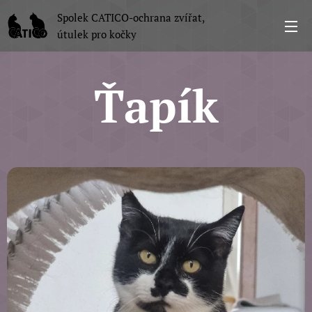
Spolek CATICO-ochrana zvířat,
útulek pro kočky
Ťapík