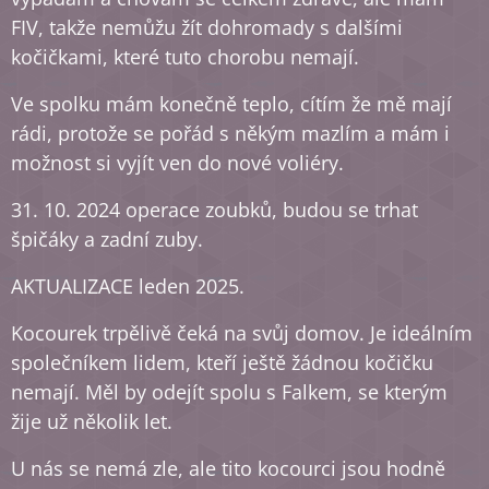
FIV, takže nemůžu žít dohromady s dalšími
kočičkami, které tuto chorobu nemají.
Ve spolku mám konečně teplo, cítím že mě mají
rádi, protože se pořád s někým mazlím a mám i
možnost si vyjít ven do nové voliéry.
31. 10. 2024 operace zoubků, budou se trhat
špičáky a zadní zuby.
AKTUALIZACE leden 2025.
Kocourek trpělivě čeká na svůj domov. Je ideálním
společníkem lidem, kteří ještě žádnou kočičku
nemají. Měl by odejít spolu s Falkem, se kterým
žije už několik let.
U nás se nemá zle, ale tito kocourci jsou hodně