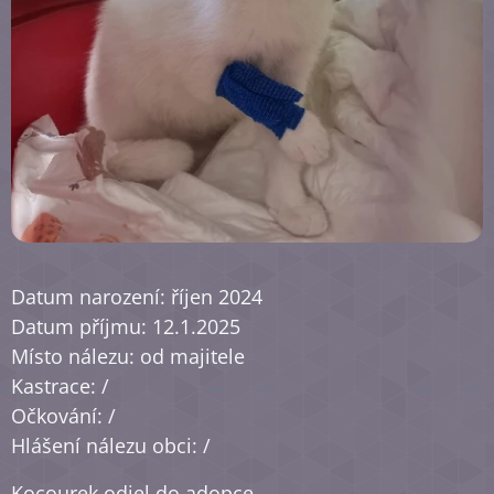
Datum narození: říjen 2024
Datum příjmu: 12.1.2025
Místo nálezu: od majitele
Kastrace: /
Očkování: /
Hlášení nálezu obci: /
Kocourek odjel do adopce.