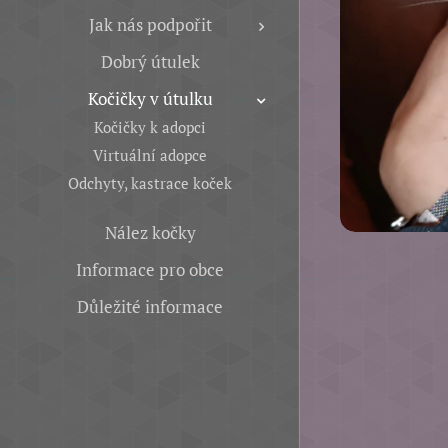
Jak nás podpořit
Dobrý útulek
Kočičky v útulku
Kočičky k adopci
Virtuální adopce
Odchyty, kastrace koček
Nález kočky
Informace pro obce
Důležité informace