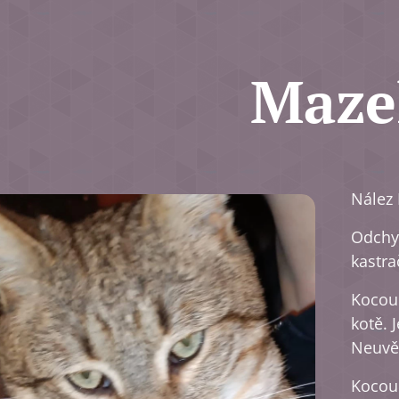
Maze
Nález 
Odchy
kastr
Kocour
kotě. 
Neuvěř
Kocour