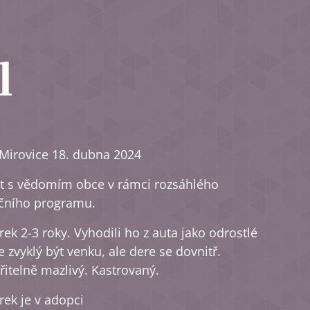
l
Mirovice 18. dubna 2024
t s vědomím obce v rámci rozsáhlého
ačního programu.
ek 2-3 roky. Vyhodili ho z auta jako odrostlé
Je zvyklý být venku, ale dere se dovnitř.
itelně mazlivý. Kastrovaný.
ek je v adopci