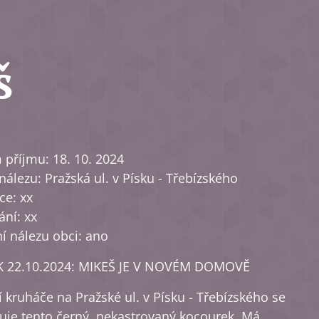
š
příjmu: 18. 10. 2024
nálezu: Pražská ul. v Písku - Třebízského
ce: xx
ní: xx
í nálezu obci: ano
K 22.10.2024: MIKEŠ JE V NOVÉM DOMOVĚ
í kruháče na Pražské ul. v Písku - Třebízského se
je tento černý, nekastrovaný kocourek. Má