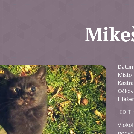
Mike
Datum 
Místo 
Kastra
Očková
Hlášen
EDIT 
V okol
pohybu